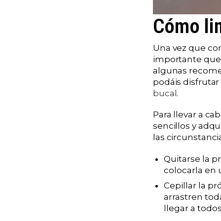
Cómo lim
Una vez que con
importante que 
algunas recomen
podáis disfruta
bucal
.
Para llevar a c
sencillos y adq
las circunstanci
Quitarse la p
colocarla en
Cepillar la p
arrastren to
llegar a todos