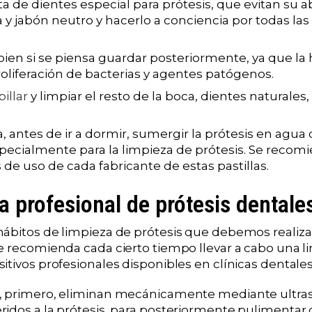
a de dientes especial para prótesis, que evitan su a
 y jabón neutro y hacerlo a conciencia por todas las
bien si se piensa guardar posteriormente, ya que 
roliferación de bacterias y agentes patógenos.
illar
y limpiar el resto de la boca, dientes naturales,
ía, antes de ir a dormir, sumergir la prótesis en agua 
pecialmente para la limpieza de prótesis. Se recomi
 de uso de cada fabricante de estas pastillas.
a profesional de prótesis dentale
ábitos de limpieza de prótesis que debemos realizar 
e recomienda cada cierto tiempo llevar a cabo una l
tivos profesionales disponibles en clínicas dentales
, primero, eliminan mecánicamente mediante ultras
idos a la prótesis, para posteriormente pulimentar 