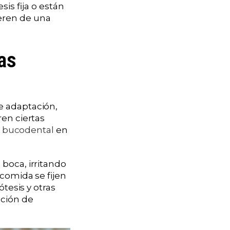
is fija o están
ieren de una
as
e adaptación,
ren ciertas
d bucodental
en
boca, irritando
 comida se fijen
ótesis y otras
ición de