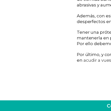
abrasivas y aume
Además, con est
desperfectos en
Tener una próte
mantenerla en p
Por ello debemos
Por último, y c
en
acudir a vues
C