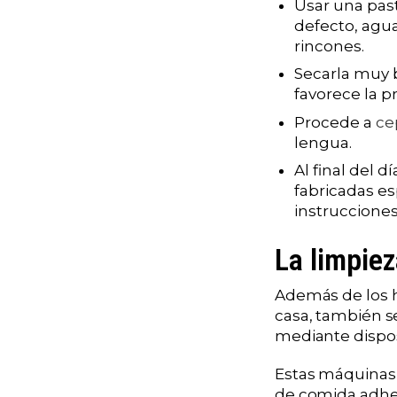
Usar una past
defecto, agua
rincones.
Secarla muy 
favorece la p
Procede a
cep
lengua.
Al final del d
fabricadas es
instrucciones
La limpiez
Además de los h
casa, también s
mediante disposi
Estas máquinas
de comida adher