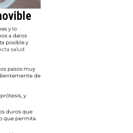
movible
es y lo
mos a daros
a posible y
ecta salud
unos pasos muy
endientemente de
prótesis, y
tos duros que
o que permita