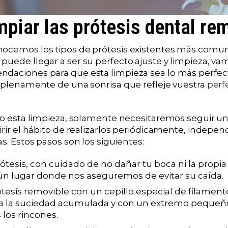
piar las prótesis dental re
ocemos los tipos de prótesis existentes más comun
puede llegar a ser su perfecto ajuste y limpieza, va
daciones para que esta limpieza sea lo más perfect
r plenamente de una sonrisa que refleje vuestra
perf
abo esta limpieza, solamente necesitaremos seguir 
uirir el hábito de realizarlos periódicamente, indep
as. Estos pasos son los siguientes:
rótesis, con cuidado de no dañar tu boca ni la propia 
 un lugar donde nos aseguremos de evitar su caída.
rótesis removible con un cepillo especial de filamen
da la suciedad acumulada y con un extremo pequeñ
 los rincones.