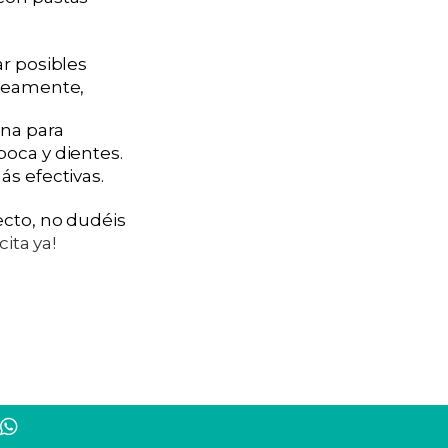
ar posibles
óneamente,
ina para
boca y dientes.
ás efectivas.
ecto, no dudéis
cita ya!