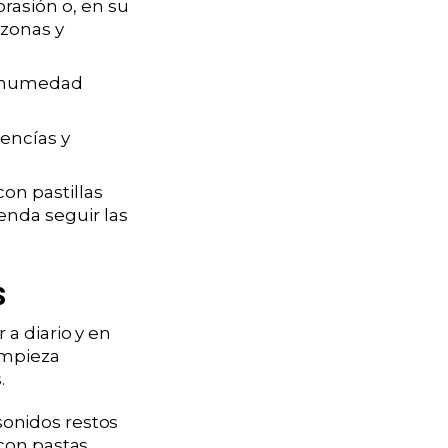
brasión o, en su
 zonas y
la humedad
 encías y
con pastillas
enda seguir las
s
a diario y en
impieza
.
onidos restos
con pastas