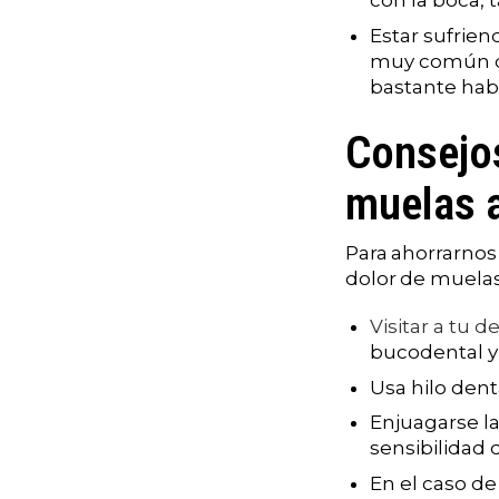
con la boca, 
Estar sufrien
muy común de
bastante hab
Consejos
muelas 
Para ahorrarnos
dolor de muela
Visitar a tu d
bucodental y 
Usa hilo dent
Enjuagarse la
sensibilidad 
En el caso de