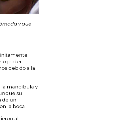
ncómoda y que
finitamente
e no poder
nos debido a la
e la mandíbula y
Aunque su
a de un
on la boca.
ieron al