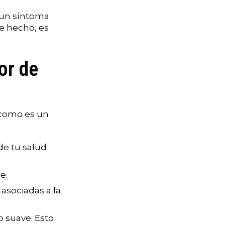
s un síntoma
e hecho, es
or de
 como es un
de tu salud
e.
 asociadas a la
o suave. Esto