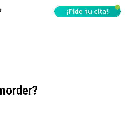
¡Pide tu cita!
A
 morder?