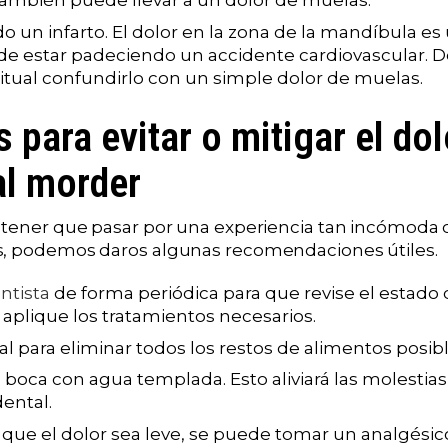
también puede llevar a un dolor de muelas.
do un infarto. El dolor en la zona de la mandíbula e
 estar padeciendo un accidente cardiovascular. D
itual confundirlo con un simple dolor de muelas.
 para evitar o mitigar el dol
al morder
 tener que pasar por una experiencia tan incómoda
s, podemos daros algunas recomendaciones útiles.
entista
de forma periódica para que revise el estado 
aplique los tratamientos necesarios.
al para eliminar todos los restos de alimentos posibl
 boca con agua templada. Esto aliviará las molestias
dental.
 que el dolor sea leve, se puede tomar un analgésic