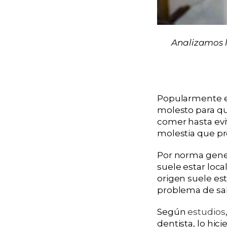
Analizamos l
Popularmente el
molesto para qui
comer hasta evi
molestia que pr
Por norma gener
suele estar loc
origen suele es
problema de sal
Según
estudios
dentista, lo hic