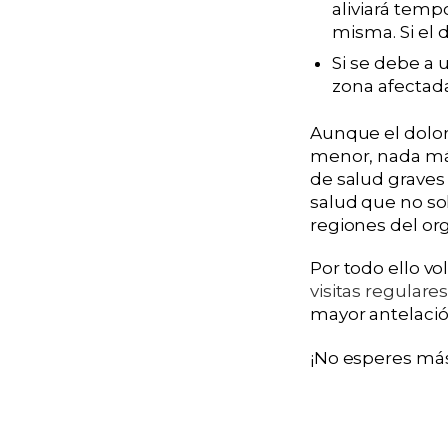
aliviará temp
misma. Si el 
Si se debe a 
zona afectad
Aunque el dolo
menor, nada más
de salud graves
salud que no so
regiones del or
Por todo ello vo
visitas regulares
mayor antelació
¡No esperes más