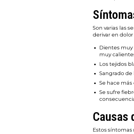
Síntomas
Son varias las 
derivar en dolo
Dientes muy 
muy caliente
Los tejidos b
Sangrado de l
Se hace más di
Se sufre fieb
consecuencia
Causas d
Estos síntomas 