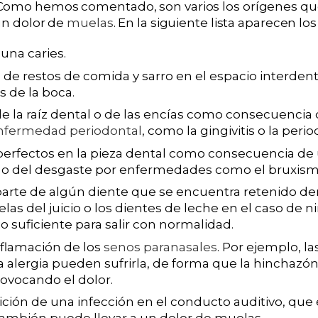
Como hemos comentado, son varios los orígenes qu
un dolor de
muelas
. En la siguiente lista aparecen lo
una caries.
e restos de comida y sarro en el espacio interdent
s de la boca.
e la raíz dental o de las encías como consecuencia
nfermedad periodontal
, como la gingivitis o la perio
perfectos en la pieza dental como consecuencia de
o del desgaste por enfermedades como el bruxism
arte de algún diente que se encuentra retenido den
as del juicio o los dientes de leche en el caso de n
o suficiente para salir con normalidad.
nflamación de los
senos paranasales
. Por ejemplo, l
 alergia pueden sufrirla, de forma que la hinchazón 
rovocando el dolor.
arición de una infección en el conducto auditivo, qu