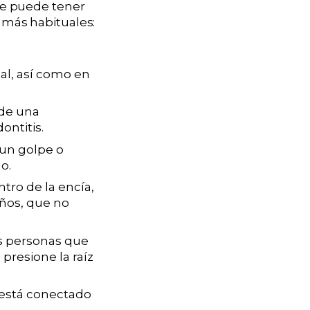
e puede tener
s más habituales:
al, así como en
 de una
dontitis.
 un golpe o
o.
tro de la encía,
iños, que no
as personas que
presione la raíz
e está conectado