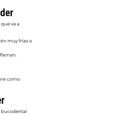
rder
 que va a
én muy frías o
nflaman.
ebre como
er
ud bucodental