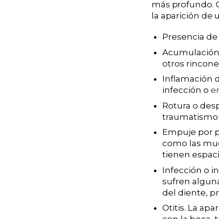
más profundo. 
la aparición de 
Presencia de 
Acumulación d
otros rincone
Inflamación d
infección o
e
Rotura o des
traumatismo 
Empuje por p
como las muel
tienen espaci
Infección o i
sufren alguna
del diente, p
Otitis. La ap