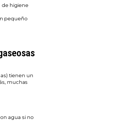
a de higiene
un pequeño
 gaseosas
nas) tienen un
más, muchas
on agua si no