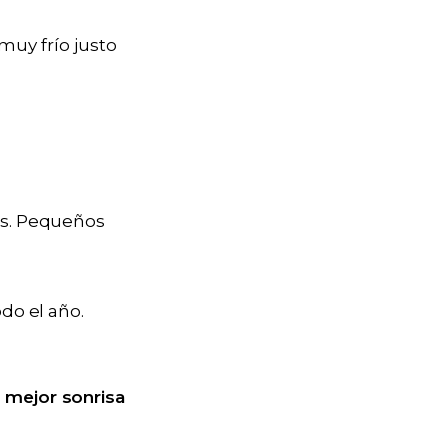
muy frío justo
nes. Pequeños
odo el año.
u mejor sonrisa