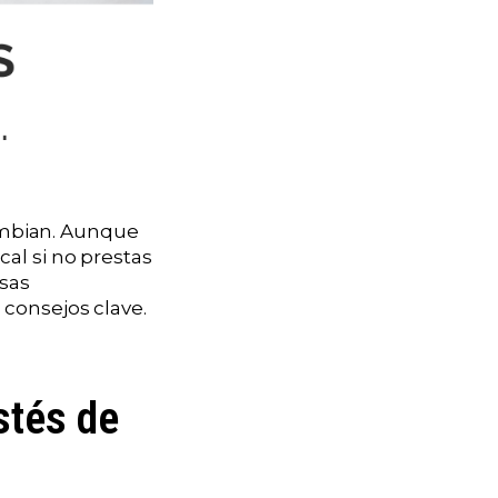
cambian. Aunque
al si no prestas
esas
consejos clave.
stés de