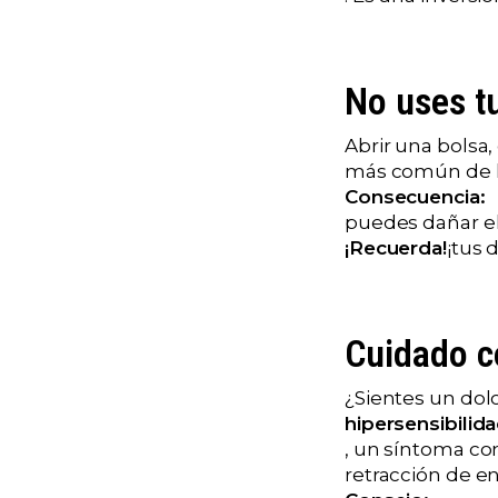
No uses t
Abrir una bolsa,
más común de l
Consecuencia:
puedes dañar el 
¡Recuerda!
¡tus 
Cuidado c
¿Sientes un dol
hipersensibilid
, un síntoma co
retracción de en