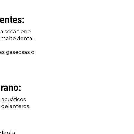
ientes:
ca seca tiene
smalte dental.
das gaseosas o
erano:
s acuáticos
 delanteros,
dental.