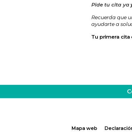
Pide tu cita ya
y
Recuerda que un
ayudarte a solu
Tu primera cita
C
Mapa web
Declaració