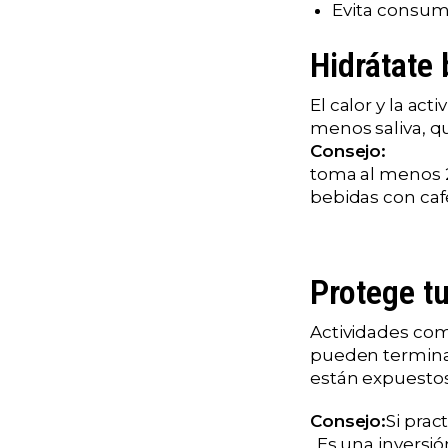
Evita consum
Hidrátate 
El calor y la ac
menos saliva, qu
Consejo:
toma al menos 2
bebidas con caf
Protege tu
Actividades como
pueden terminar
están expuestos
Consejo:
Si prac
. Es una inversi