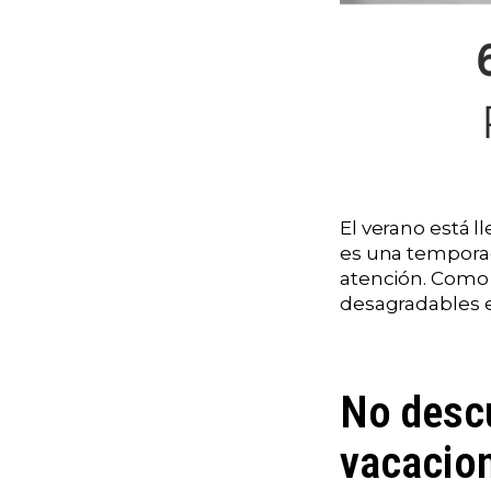
El verano está l
es una temporad
atención. Como 
desagradables e
No descu
vacacio