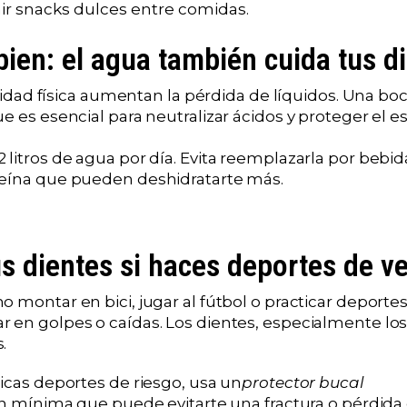
ir snacks dulces entre comidas.
bien: el agua también cuida tus d
tividad física aumentan la pérdida de líquidos. Una bo
e es esencial para neutralizar ácidos y proteger el e
 litros de agua por día. Evita reemplazarla por bebi
eína que pueden deshidratarte más.
s dientes si haces deportes de v
 montar en bici, jugar al fútbol o practicar deporte
 en golpes o caídas. Los dientes, especialmente los
.
ticas deportes de riesgo, usa un
protector bucal
ón mínima que puede evitarte una fractura o pérdida 