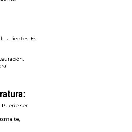
los dientes. Es
tauración.
ra!
ratura:
? Puede ser
esmalte,