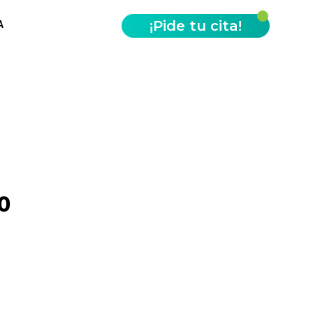
¡Pide tu cita!
A
io